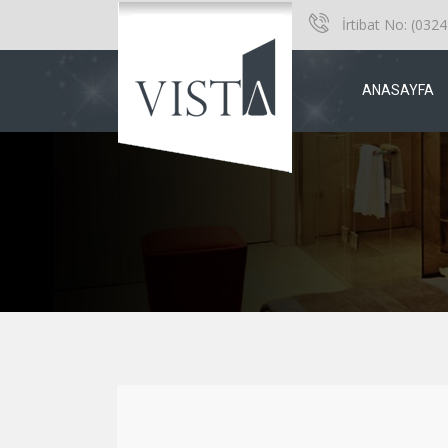
İrtibat No:
(0324
ANASAYFA