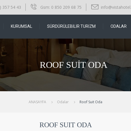
) 357 54 43
Gsm:
0 850 209 68 75
info@vistahotel
KURUMSAL
SÜRDÜRÜLEBILIR TURIZM
ODALAR
ROOF SUIT ODA
ANASAYFA
Odalar
Roof Suit Oda
ROOF SUIT ODA